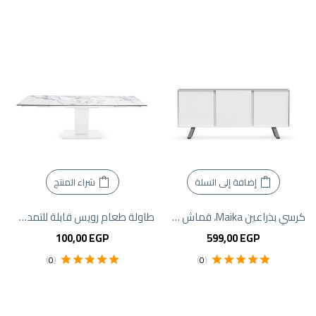
تم التقييم
5.00
من 5
من 5
إضافة إلى السلة
شراء المنتج
كرسي بذراعين Maika، قماش Wurzburg Anthracite | فينجاكوب
طاولة طعام رويس قابلة للتمديد من كرييتف فيرنتشر
100,00
EGP
599,00
EGP
)
0
(
)
0
(
تم التقييم
5.00
تم التقييم
5.00
من 5
من 5