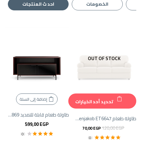
الخصومات
احد ث المنتجات
OUT OF STOCK
إضافة إلى السلة
تحديد أحد الخيارات
طاولة طعام قابلة للتمديد Venjakob ET5869
طاولة طعام Venjakob ET6647 مع انزلاق أمامي سهل
599,00
EGP
120,00
EGP
70,00
EGP
)
0
(
)
0
(
تم التقييم
4.00