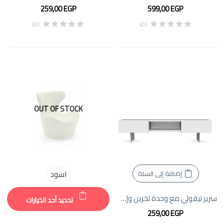
259,00
EGP
599,00
EGP
(0)
(0)
OUT OF STOCK
اسود
إضافة إلى السلة
سرير تيفولي مع وحدة تخزين وإضاءة LED | ألف + دا فري
تحديد أحد الخيارات
259,00
EGP