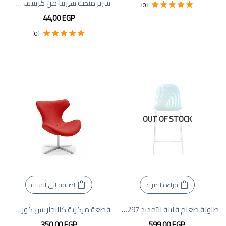
سرير منصة سيرينا من كريتيف فيرنتشر
)
0
(
تم التقييم
5.00
44,00
EGP
من 5
)
0
(
تم التقييم
5.00
من 5
OUT OF STOCK
قراءة المزيد
إضافة إلى السلة
طاولة طعام قابلة للتمديد Venjakob ET2297
قطعة مركزية كاليجاريس كورك صغيرة
350,00
EGP
599,00
EGP