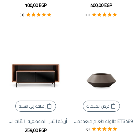
100,00
EGP
400,00
EGP
)
0
(
)
0
(
تم التقييم
5.00
تم التقييم
5.00
من 5
من 5
عرض المنتجات
إضافة إلى السلة
ET3489 طاولة طعام متعددة الاستخدامات قابلة للتمديد
أريكة الآس المقطعية | الأثاث الإبداعي
)
0
(
259,00
EGP
تم التقييم
5.00