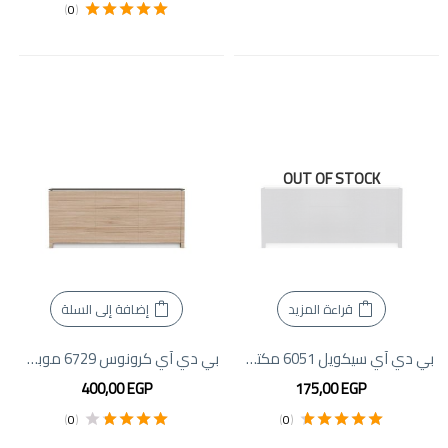
من 5
)
0
(
تم التقييم
5.00
من 5
OUT OF STOCK
قراءة المزيد
إضافة إلى السلة
بي دي آي سيكويل 6051 مكتب رفع، جوز طبيعي
بي دي آي كرونوس 6729 موبايل كريدينزا
400,00
EGP
175,00
EGP
)
0
(
)
0
(
تم التقييم
4.50
تم التقييم