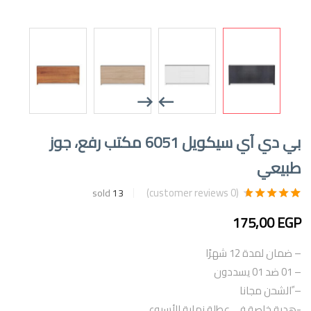
بي دي آي سيكويل 6051 مكتب رفع، جوز
طبيعي
customer reviews)
0
(
sold
13
2
تم التقييم بـ
4.50
من 5 بناءً على
175,00
EGP
تقييم
من
العملاء
– ضمان لمدة 12 شهرًا
– 01 ضد 01 يسددون
– ًالشحن مجانا
-هدية خاصة في عطلة نهاية الأسبوع.