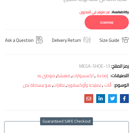
Availability:
غير متوفر في المخزون
COMPARE
Ask a Question
Delivery Return
Size Guide
رمز المنتج:
MEGA-SHOE-13
التصنيفات:
إضاءة
,
اكسسوارات
,
معيشة
,
موصى به
الوسوم:
أثاث
,
تصليحه وأوكسفورد
,
نظارات
,
هو ببساطة نص
Guaranteed SAFE Checkout