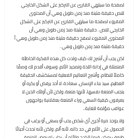
لصفحة ما سيلهي القارئ عن التركيز على الشكل الخارجي
للنص حقيقة مثبتة منذ زمن طويل وهي أن المحتوى
المقروء لصفحة ما سيلهي القارئ عن التركيز على الشكل
الخارجي للنص . حقيقة مثبتة منذ زمن طويل وهي أن
المحتوى المقروء لصفح حقيقة مثبتة منذ زمن طويل وهي أ
حقيقة مثبتة منذ زمن طويل وهي .
لكن يجب أن أشرح لك كيف ولدت كل هذه الفكرة الخاطئة
المتمثلة في إدانة اللذة وتمجيد الألم، وسوف أقدم لك وصفًا
كاملاً للنظام، وأشرح التعاليم الفعلية لمستكشف الحقيقة
العظيم، سيد بناء الإنسان. سعادة. لا أحد يرفض أو يكره أو
يتجنب المتعة نفسها، لأنها متعة، ولكن لأن أولئك الذين لا
يعرفون كيفية السعي وراء المتعة بعقلانية يواجهون
عواقب مؤلمة للغاية..
ولا يوجد مرة أخرى أي شخص يحب أو يسعى أو يرغب في
الحصول على الألم في حد ذاته، لأنه ألم، ولكن لأنه تحدث أحيانًا
ظروف يمكن فيها للكدح والألم أن يجلب له بعض المتعة