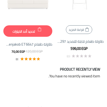
قراءة المزيد
تحديد أحد الخيارات
طاولة طعام قابلة للتمديد Venjakob ET2297
طاولة طعام Venjakob ET6647 مع انزلاق أمامي سهل
599,00
EGP
120,00
EGP
70,00
EGP
(0)
)
0
(
تم التقييم
5.00
من 5
PRODUCT RECENTLY VIEW
You have no recently viewed item.