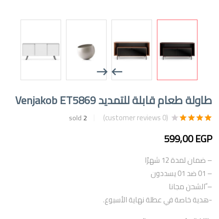
طاولة طعام قابلة للتمديد Venjakob ET5869
customer reviews)
0
(
sold
2
2
تم التقييم بـ
4.00
من 5
599,00
EGP
بناءً على تقييم
من العملاء
– ضمان لمدة 12 شهرًا
– 01 ضد 01 يسددون
– ًالشحن مجانا
-هدية خاصة في عطلة نهاية الأسبوع.