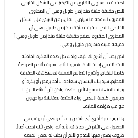
لصفحة ما سيلهي القارئ عن التركيز على الشكل الخارجي
للنص حقيقة مثبتة منذ زمن طويل وهي أن المحتوى
المقروء لصفحة ما سيلهي القارئ عن التركيز على الشكل
الخارجي للنص . حقيقة مثبتة منذ زمن طويل وهي أن
المحتوى المقروء لصفح حقيقة مثبتة منذ زمن طويل وهي أ
حقيقة مثبتة منذ زمن طويل وهي .
لكن يجب أن أشرح لك كيف ولدت كل هذه الفكرة الخاطئة
المتمثلة في إدانة اللذة وتمجيد الألم، وسوف أقدم لك وصفًا
كاملاً للنظام، وأشرح التعاليم الفعلية لمستكشف الحقيقة
العظيم، سيد بناء الإنسان. سعادة. لا أحد يرفض أو يكره أو
يتجنب المتعة نفسها، لأنها متعة، ولكن لأن أولئك الذين لا
يعرفون كيفية السعي وراء المتعة بعقلانية يواجهون
عواقب مؤلمة للغاية..
ولا يوجد مرة أخرى أي شخص يحب أو يسعى أو يرغب في
الحصول على الألم في حد ذاته، لأنه ألم، ولكن لأنه تحدث أحيانًا
ظروف يمكن فيها للكدح والألم أن يجلب له بعض المتعة