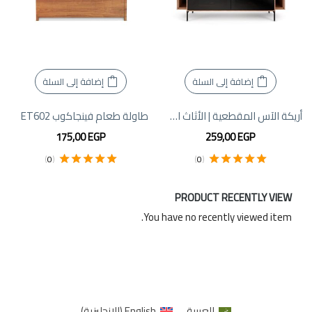
إضافة إلى السلة
إضافة إلى السلة
أريكة الآس المقطعية | الأثاث الإبداعي
طاولة طعام فينجاكوب ET602
175,00
EGP
259,00
EGP
)
0
(
)
0
(
تم التقييم
5.00
تم التقييم
5.00
من 5
من 5
PRODUCT RECENTLY VIEW
You have no recently viewed item.
العربية
English
(
الإنجليزية
)